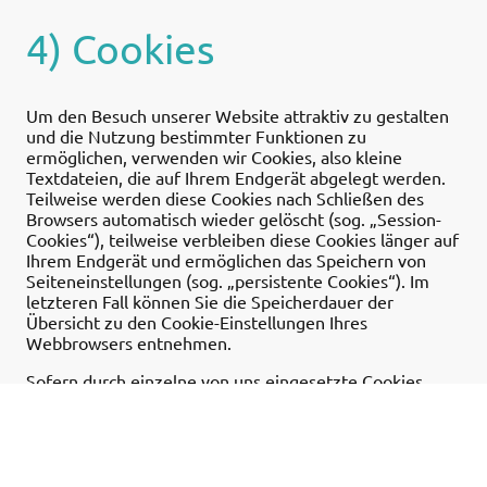
4) Cookies
Um den Besuch unserer Website attraktiv zu gestalten
und die Nutzung bestimmter Funktionen zu
ermöglichen, verwenden wir Cookies, also kleine
Textdateien, die auf Ihrem Endgerät abgelegt werden.
Teilweise werden diese Cookies nach Schließen des
Browsers automatisch wieder gelöscht (sog. „Session-
Cookies“), teilweise verbleiben diese Cookies länger auf
Ihrem Endgerät und ermöglichen das Speichern von
Seiteneinstellungen (sog. „persistente Cookies“). Im
letzteren Fall können Sie die Speicherdauer der
Übersicht zu den Cookie-Einstellungen Ihres
Webbrowsers entnehmen.
Sofern durch einzelne von uns eingesetzte Cookies
auch personenbezogene Daten verarbeitet werden,
erfolgt die Verarbeitung gemäß Art. 6 Abs. 1 lit. b
DSGVO entweder zur Durchführung des Vertrages,
gemäß Art. 6 Abs. 1 lit. a DSGVO im Falle einer erteilten
Einwilligung oder gemäß Art. 6 Abs. 1 lit. f DSGVO zur