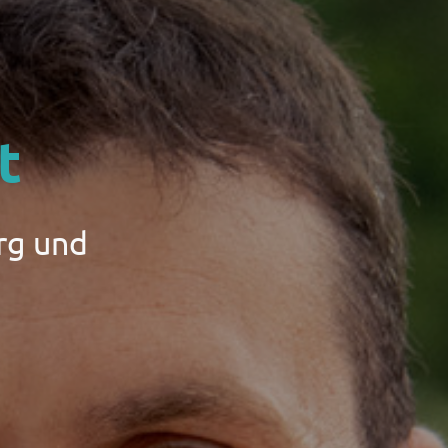
t
rg und