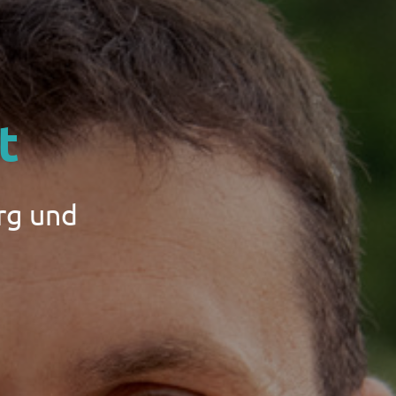
t
rg und