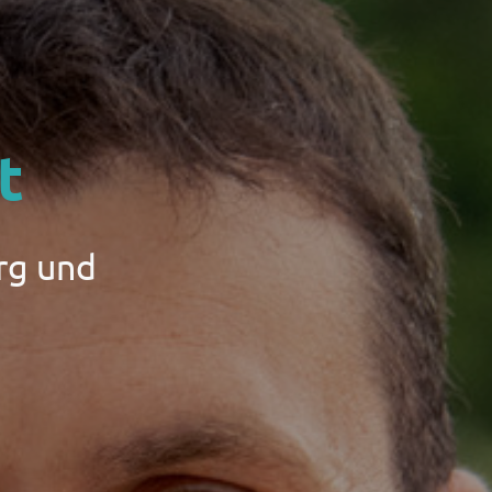
t
rg und