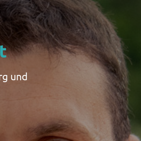
t
rg und