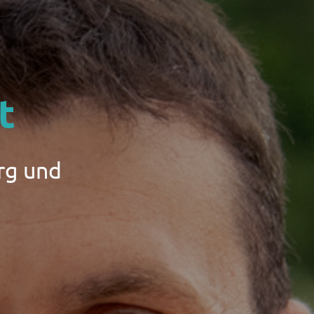
t
rg und