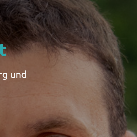
t
rg und