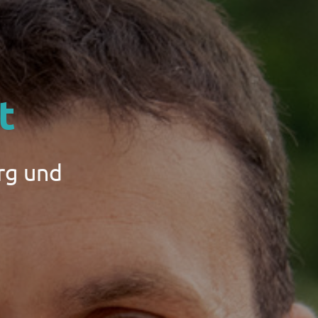
t
rg und