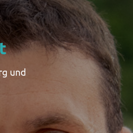
t
rg und