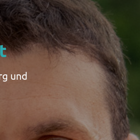
t
rg und