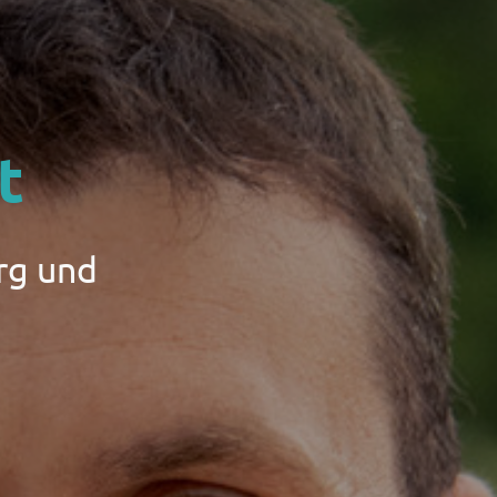
t
rg und