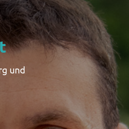
t
rg und