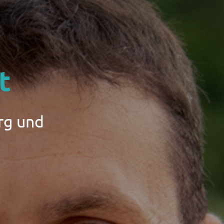
t
rg und