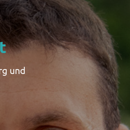
t
rg und