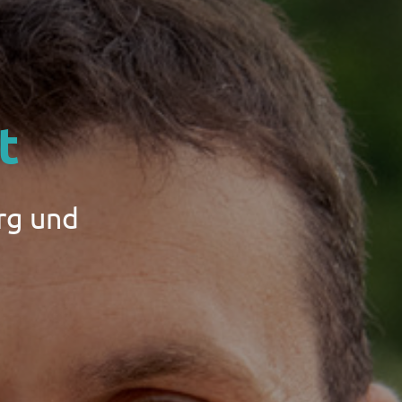
t
rg und