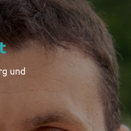
t
rg und