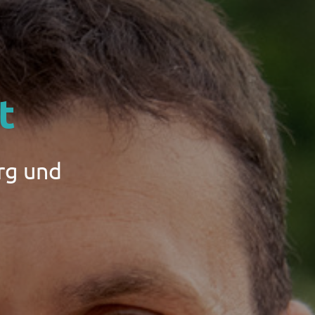
t
rg und