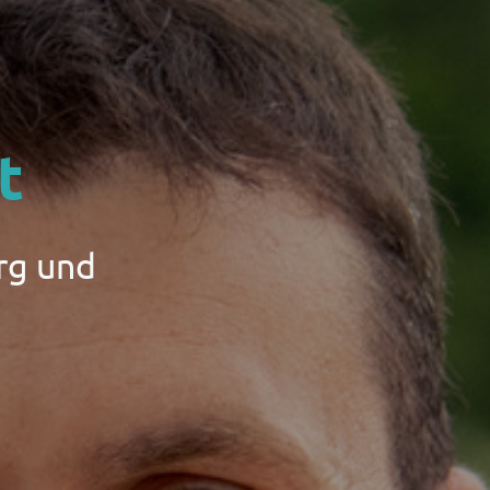
t
rg und