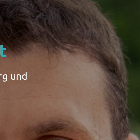
t
rg und