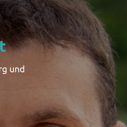
t
rg und