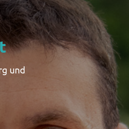
t
rg und