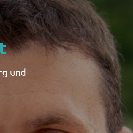
t
rg und