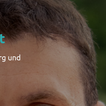
t
rg und